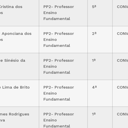
ristina dos
PP2- Professor
5ª
CON
os
Ensino
Fundamental
y Aponciana dos
PP2- Professor
2ª
CON
os
Ensino
Fundamental
e Sinésio da
PP2- Professor
1ª
CON
Ensino
Fundamental
e Lima de Brito
PP2- Professor
4ª
CON
Ensino
Fundamental
mes Rodrigues
PP2- Professor
1ª
CON
lva
Ensino
Fundamental