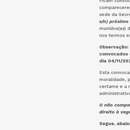
Ficam convoca
comparecer
sede da Secre
s/n) próximo
munidos(as) 
nos termos es
Observação: 
convocados 
dia 04/11/20
Esta convocaç
moralidade, p
certame e a 
administrativ
O não compar
direito à vag
Segue, abaix