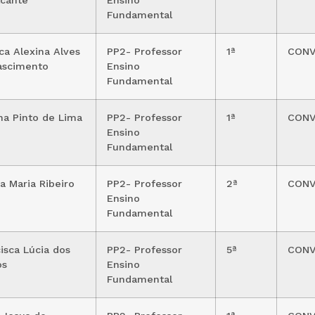
lcante
Ensino
Fundamental
ca Alexina Alves
PP2- Professor
1ª
CON
ascimento
Ensino
Fundamental
na Pinto de Lima
PP2- Professor
1ª
CON
Ensino
Fundamental
a Maria Ribeiro
PP2- Professor
2ª
CON
Ensino
Fundamental
isca Lúcia dos
PP2- Professor
5ª
CON
os
Ensino
Fundamental