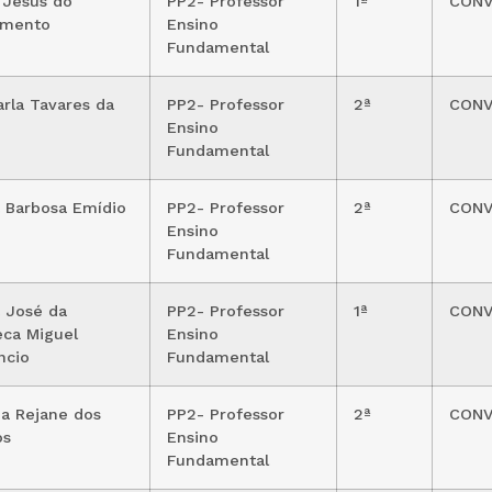
 Jesus do
PP2- Professor
1ª
CON
imento
Ensino
Fundamental
arla Tavares da
PP2- Professor
2ª
CON
Ensino
Fundamental
 Barbosa Emídio
PP2- Professor
2ª
CON
Ensino
Fundamental
 José da
PP2- Professor
1ª
CON
eca Miguel
Ensino
ncio
Fundamental
ia Rejane dos
PP2- Professor
2ª
CON
os
Ensino
Fundamental