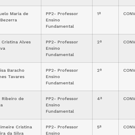
uelo Maria de
PP2- Professor
1ª
CON
 Bezerra
Ensino
Fundamental
 Cristina Alves
PP2- Professor
2ª
CON
lva
Ensino
Fundamental
ísa Baracho
PP2- Professor
2ª
CON
nes Tavares
Ensino
Fundamental
 Ribeiro de
PP2- Professor
4ª
CON
ça
Ensino
Fundamental
imeire Cristina
PP2- Professor
5ª
CON
ira da Silva
Ensino