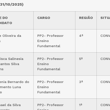
(31/10/2025)
E DO
CARGO
REGIÃO
SITU
DIDATO
e Oliveira da
PP2- Professor
4ª
CON
a
Ensino
Fundamental
isca Salinesia
PP2- Professor
5ª
CON
antos Silva
Ensino
ns
Fundamental
enia Bernardo do
PP2- Professor
3ª
CON
imento Luna
Ensino
o
Fundamental
ael da Silva
PP2- Professor
1ª
CON