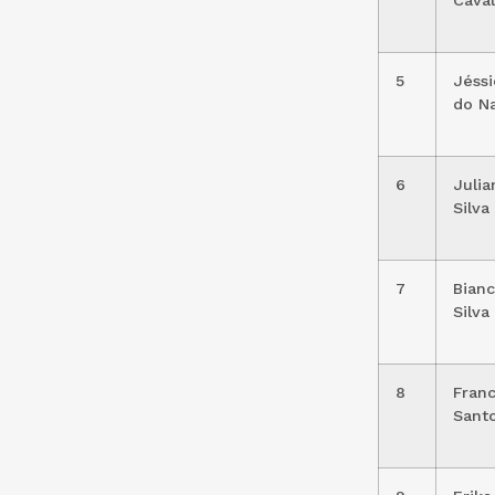
Cava
5
Jéssi
do N
6
Julia
Silva
7
Bianc
Silva
8
Franc
Sant