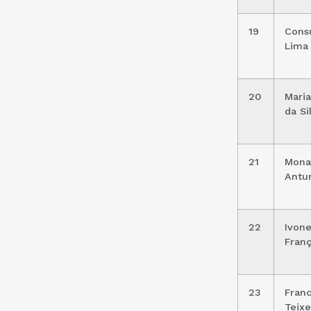
19
Cons
Lima
20
Maria
da Si
21
Mona
Antu
22
Ivone
Fran
23
Franc
Teixe