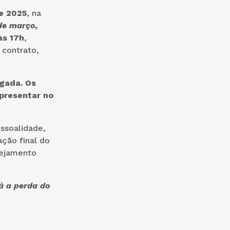
e 2025
, na
de março,
às 17h
,
 contrato,
gada. Os
presentar no
ssoalidade,
ação final do
nejamento
á a perda do