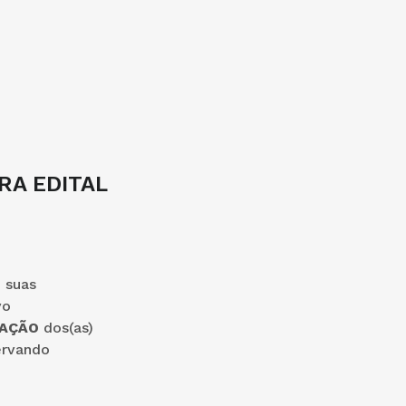
RA EDITAL
 suas
vo
CAÇÃO
dos(as)
ervando