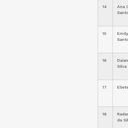
14
Ana C
Sant
15
Emil
Sant
16
Daian
Silva
17
Eliet
18
Rada
da Si