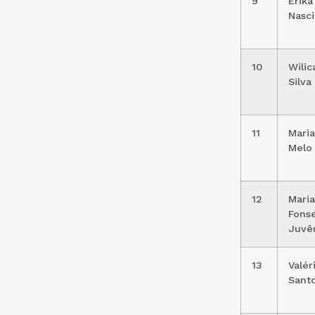
9
Erika
Nasc
10
Wilic
Silva
11
Maria
Melo
12
Maria
Fons
Juvê
13
Valér
Sant