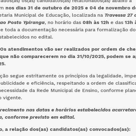
dos(as) os(as) candidatos(as) relacionados(as) abaixo a
em
nos dias 31 de outubro de 2025 e 04 de novembro d
taria Municipal de Educação, localizada na
Travessa 27 
 ao Posto Ypiranga
, no horário das
08h às 12h
e das
13h 
de toda a documentação necessária para formalização do
tabelecidos no edital.
Os atendimentos vão ser realizados por ordem de che
que não comparecerem no dia 31/10/2025, podem se a
25.
ão segue estritamente os princípios da legalidade, impe
ublicidade e eficiência, respeitando a ordem de classific
necessidade da Rede Municipal de Ensino, conforme pla
o vigente.
ecimento nas datas e horários estabelecidos acarretar
a, conforme previsto em edital.
o, a relação dos(as) candidatos(as) convocados(as):