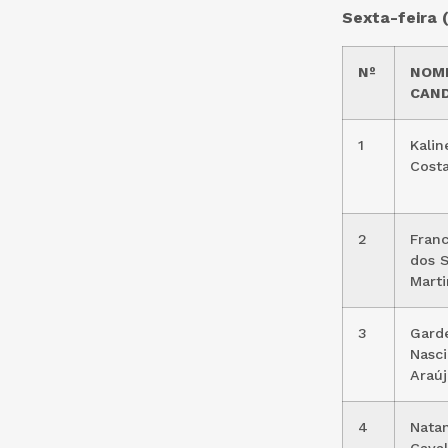
Sexta-feira 
Nº
NOM
CAN
1
Kalin
Cost
2
Franc
dos S
Marti
3
Gard
Nasc
Araúj
4
Natan