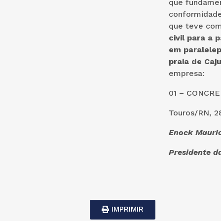
que fundamen
conformidade
que teve com
civil para a
em paralelep
praia de Caj
empresa:
01 – CON
Touros/RN, 2
Enock Mauri
Presidente d
IMPRIMIR