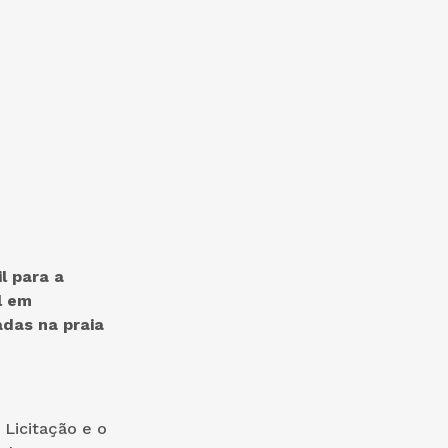
l para a
l em
adas na praia
tação e o