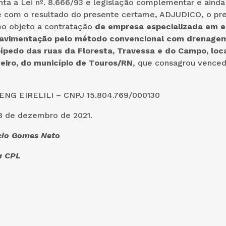
ta a Lei nº. 8.666/93 e legislação complementar e ainda
 com o resultado do presente certame, ADJUDICO, o pr
o objeto a contratação
de empresa especializada em e
 pavimentação pelo método convencional com drenagem
ípedo das ruas da Floresta, Travessa e do Campo, loc
ueiro, do município de Touros/RN
,
que consagrou venced
CREENG EIRELILI – CNPJ 15.804.769
8 de dezembro de 2021.
cio Gomes Neto
a CPL