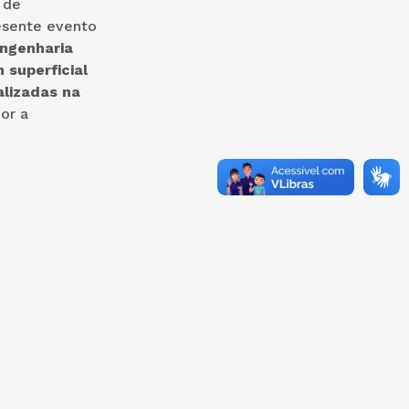
 de
esente evento
ngenharia
 superficial
alizadas na
or a
/000130