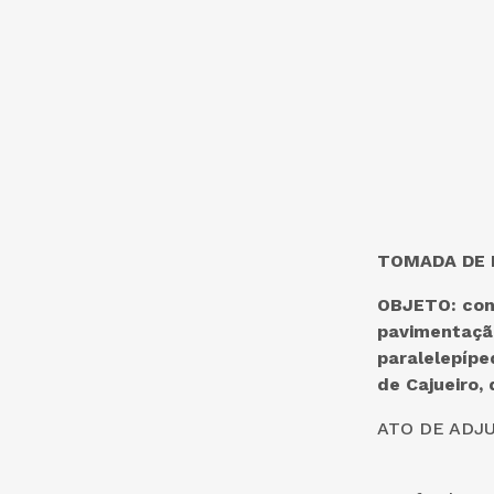
TOMADA DE P
OBJETO: cont
pavimentaçã
paralelepípe
de Cajueiro,
ATO DE ADJ
De acord