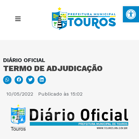
Ba
DIÁRIO OFICIAL
MAPA DO SITE
TERMO DE ADJUDICAÇÃO
PORTAL DA TRANSPARÊNCIA
10/05/2022
Publicado às
15:02
E-SIC
PERGUNTAS FREQUENTES