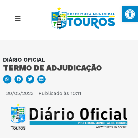
Ba
DIÁRIO OFICIAL
MAPA DO SITE
TERMO DE ADJUDICAÇÃO
PORTAL DA TRANSPARÊNCIA
30/05/2022
Publicado às
10:11
E-SIC
PERGUNTAS FREQUENTES