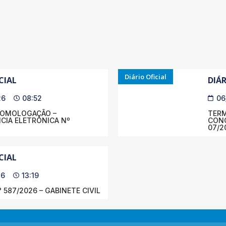
Diário Oficial
CIAL
DIÁR
26
08:52
06
HOMOLOGAÇÃO –
TERM
IA ELETRÔNICA Nº
CONC
07/2
CIAL
26
13:19
 587/2026 – GABINETE CIVIL