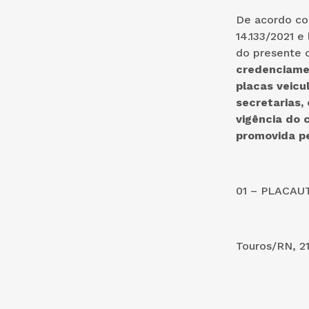
De acordo co
14.133/2021 
do presente 
credenciamen
placas veicu
secretarias,
vigência do
promovida pe
01 – PLACAU
Touros/RN, 21