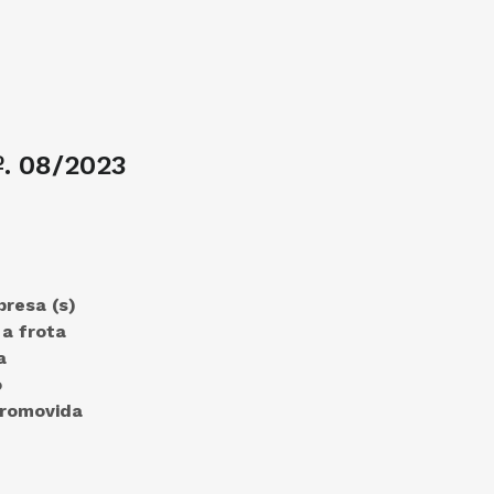
. 08/2023
presa (s)
 a frota
a
o
promovida