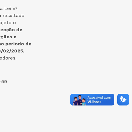
 Lei nº.
 resultado
bjeto o
fecção de
rgãos e
no período de
0/02/2025,
edores.
-59