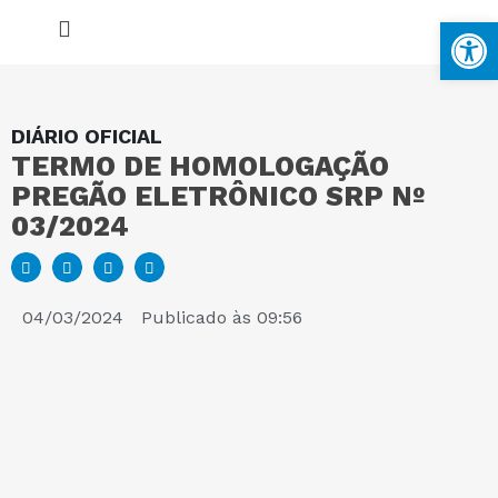
Ba
DIÁRIO OFICIAL
TERMO DE HOMOLOGAÇÃO
MAPA DO SITE
PREGÃO ELETRÔNICO SRP Nº
03/2024
PORTAL DA TRANSPARÊNCIA
E-SIC
04/03/2024
Publicado às
09:56
PERGUNTAS FREQUENTES