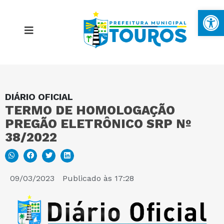
Ba
DIÁRIO OFICIAL
MAPA DO SITE
TERMO DE HOMOLOGAÇÃO
PREGÃO ELETRÔNICO SRP Nº
PORTAL DA TRANSPARÊNCIA
38/2022
E-SIC
09/03/2023
Publicado às
17:28
PERGUNTAS FREQUENTES