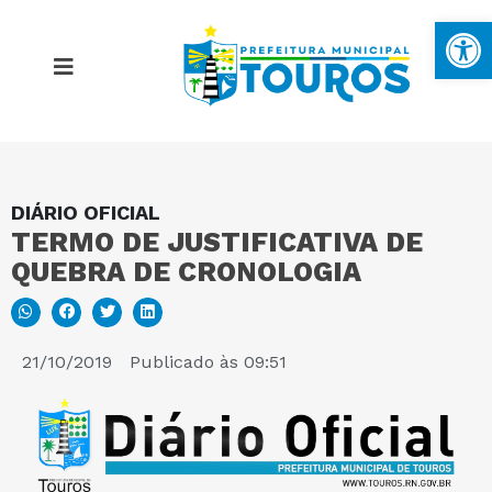
Ba
DIÁRIO OFICIAL
MAPA DO SITE
TERMO DE JUSTIFICATIVA DE
QUEBRA DE CRONOLOGIA
PORTAL DA TRANSPARÊNCIA
E-SIC
21/10/2019
Publicado às
09:51
PERGUNTAS FREQUENTES