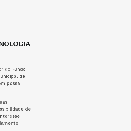
ONOLOGIA
or do Fundo
unicipal de
uem possa
uas
ssibilidade de
interesse
idamente