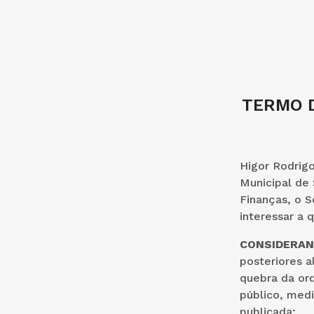
TERMO D
Higor Rodrigo
Municipal de 
Finanças, o S
interessar a
CONSIDERA
posteriores a
quebra da or
público, medi
publicada;