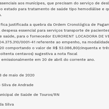
essenciais aos munícipes, que precisam do serviço de de
do estado para tratamento de saúde tipo hemodiálise e q
.
 fica justificada a quebra da Ordem Cronológica de Paga
 despesa essencial para serviços transporte de paciente
de saúde, para o fornecedor EURORENT LOCADORA DE V
04.375.310/0001-41 referente ao empenho, na modalida
20 comportando o valor de R$ 53.086,80(cinquenta e três
 oitenta centavos) sugestiva a nota fiscal
 emissionalmente em 20 de abril do corrente ano.
8 de maio de 2020
 Silva de Andrade
unicipal de Saúde de Touros/RN
a Silva