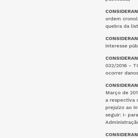
CONSIDERA
ordem cronoló
quebra da list
CONSIDERA
interesse púb
CONSIDERA
032/2016 – T
ocorrer danos
CONSIDERA
Março de 201
a respectiva
prejuízo ao i
seguir: I- pa
Administração
CONSIDERA