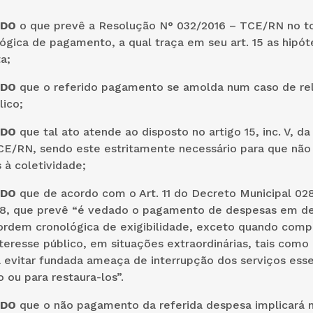
NDO
o que prevê a Resolução N° 032/2016 – TCE/RN no t
gica de pagamento, a qual traça em seu art. 15 as hipót
a;
NDO
que o referido pagamento se amolda num caso de re
lico;
NDO
que tal ato atende ao disposto no artigo 15, inc. V, d
CE/RN, sendo este estritamente necessário para que não
 à coletividade;
NDO
que de acordo com o Art. 11 do Decreto Municipal 028
8, que prevê “é vedado o pagamento de despesas em d
 ordem cronológica de exigibilidade, exceto quando com
nteresse público, em situações extraordinárias, tais como 
ra evitar fundada ameaça de interrupção dos serviços esse
 ou para restaura-los”.
NDO
que o não pagamento da referida despesa implicará n