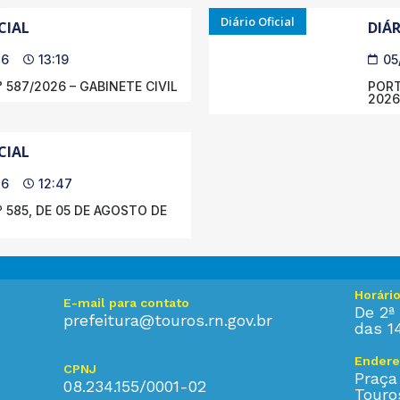
Diário Oficial
CIAL
DIÁR
26
13:19
05
 587/2026 – GABINETE CIVIL
PORT
2026
CIAL
26
12:47
 585, DE 05 DE AGOSTO DE
Horári
E-mail para contato
De 2ª 
prefeitura@touros.rn.gov.br
das 1
Endere
CPNJ
Praça
08.234.155/0001-02
Touro