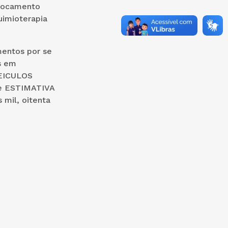
slocamento
uimioterapia
mentos por se
s em
EICULOS
de ESTIMATIVA
 mil, oitenta