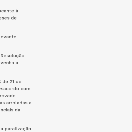
ocante à
eses de
levante
a Resolução
 venha a
 de 21 de
esacordo com
provado
as arroladas a
nciais da
a paralização