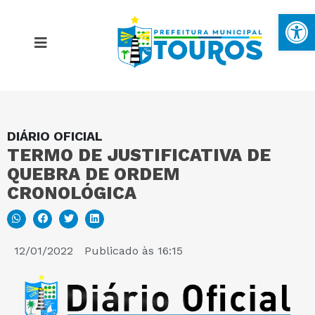
Ba
DIÁRIO OFICIAL
MAPA DO SITE
TERMO DE JUSTIFICATIVA DE
QUEBRA DE ORDEM
PORTAL DA TRANSPARÊNCIA
CRONOLÓGICA
E-SIC
12/01/2022
Publicado às
16:15
PERGUNTAS FREQUENTES