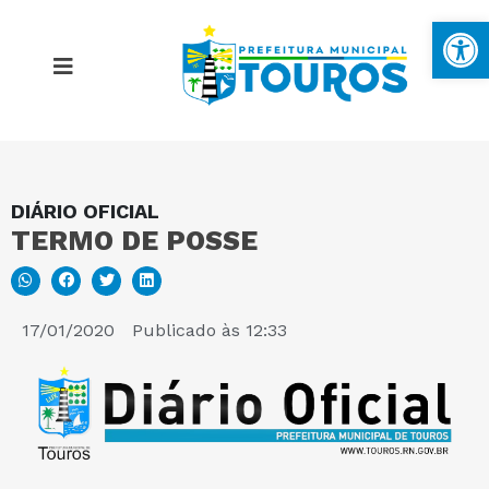
Ba
DIÁRIO OFICIAL
MAPA DO SITE
TERMO DE POSSE
PORTAL DA TRANSPARÊNCIA
17/01/2020
Publicado às
12:33
E-SIC
PERGUNTAS FREQUENTES