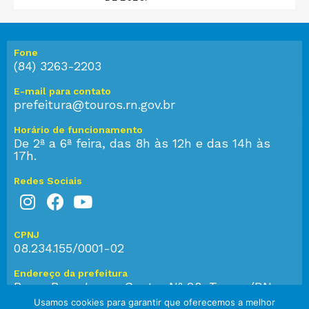
Fone
(84) 3263-2203
E-mail para contato
prefeitura@touros.rn.gov.br
Horário de funcionamento
De 2ª a 6ª feira, das 8h às 12h e das 14h às
17h.
Redes Sociais
CPNJ
08.234.155/0001-02
Endereço da prefeitura
Praça Bom Jesus, Centro Nº 28, Touros/RN,
CEP: 59.584-000
Usamos cookies para garantir que oferecemos a melhor