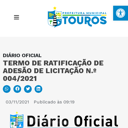
Ba
DIÁRIO OFICIAL
MAPA DO SITE
TERMO DE RATIFICAÇÃO DE
ADESÃO DE LICITAÇÃO N.º
PORTAL DA TRANSPARÊNCIA
004/2021
E-SIC
03/11/2021
Publicado às
09:19
PERGUNTAS FREQUENTES