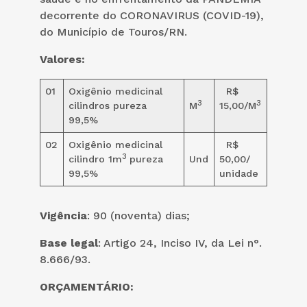
decorrente do CORONAVIRUS (COVID-19),
do Município de Touros/RN.
Valores:
01
Oxigênio medicinal
R$
3
3
cilindros pureza
M
15,00/M
99,5%
02
Oxigênio medicinal
R$
3
cilindro 1m
pureza
Und
50,00/
99,5%
unidade
Vigência
: 90 (noventa) dias;
Base legal
: Artigo 24, Inciso IV, da Lei n°.
8.666/93.
ORÇAMENTÁRIO: