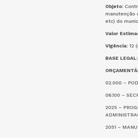
Objeto
: Cont
manutenção do
etc) do muni
Valor Estim
Vigência
: 12
BASE LEGAL
ORÇAMENTÁR
02.000 – PO
06.100 – SE
2025 – PRO
ADMINISTRA
2051 – MAN