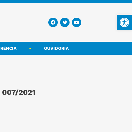
Ba
RÊNCIA
OUVIDORIA
 007/2021