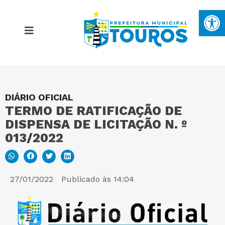
Ba
DIÁRIO OFICIAL
MAPA DO SITE
TERMO DE RATIFICAÇÃO DE
DISPENSA DE LICITAÇÃO N. º
PORTAL DA TRANSPARÊNCIA
013/2022
E-SIC
27/01/2022
Publicado às
14:04
PERGUNTAS FREQUENTES