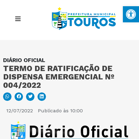
Ba
DIÁRIO OFICIAL
MAPA DO SITE
TERMO DE RATIFICAÇÃO DE
DISPENSA EMERGENCIAL Nº
PORTAL DA TRANSPARÊNCIA
004/2022
E-SIC
12/07/2022
Publicado às
10:00
PERGUNTAS FREQUENTES