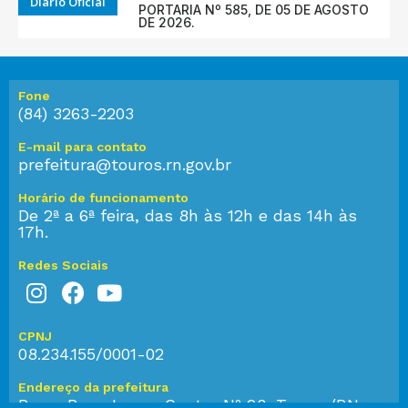
Diário Oficial
PORTARIA Nº 585, DE 05 DE AGOSTO
DE 2026.
Fone
(84) 3263-2203
E-mail para contato
prefeitura@touros.rn.gov.br
Horário de funcionamento
De 2ª a 6ª feira, das 8h às 12h e das 14h às
17h.
Redes Sociais
CPNJ
08.234.155/0001-02
Endereço da prefeitura
Praça Bom Jesus, Centro Nº 28, Touros/RN,