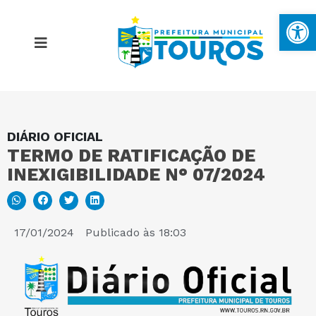
Ba
DIÁRIO OFICIAL
MAPA DO SITE
TERMO DE RATIFICAÇÃO DE
INEXIGIBILIDADE N° 07/2024
PORTAL DA TRANSPARÊNCIA
E-SIC
17/01/2024
Publicado às
18:03
PERGUNTAS FREQUENTES