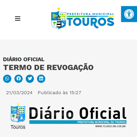
Ba
DIÁRIO OFICIAL
MAPA DO SITE
TERMO DE REVOGAÇÃO
PORTAL DA TRANSPARÊNCIA
21/03/2024
Publicado às
15:27
E-SIC
PERGUNTAS FREQUENTES