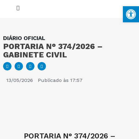
Ba
DIÁRIO OFICIAL
PORTARIA N° 374/2026 –
MAPA DO SITE
GABINETE CIVIL
PORTAL DA TRANSPARÊNCIA
13/05/2026
Publicado às
17:57
E-SIC
PERGUNTAS FREQUENTES
PORTARIA N° 374/2026 –