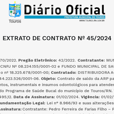
EXTRATO DE CONTRATO Nº 45/2024
870/2022.
Pregão Eletrônico:
42/2022.
Contratante:
MUN
NPJ Nº 08.234.155/0001-02 e
FUNDO MUNICIPAL DE SA
 o nº 18.325.678/0001-00;
Contratado:
DISTRIBUIDORA A
44.223.526/0001-06.
Objeto:
Contrato de saldo da ARP pa
tos, instrumentais e insumos odontológicos para atender
do Programa de Saúde Bucal do município de Touros/RN.
495,12.
Data de Assinatura:
01/02/2024.
Vigência:
01/02/
undamentação Legal:
Lei n° 8.966/93 e suas alterações
ssinatura:
Contratante:
Pedro Ferreira de Farias Filho – 