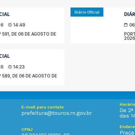
Diário Oficial
CIAL
DIÁR
26
14:49
06
 591, DE 06 DE AGOSTO DE
PORT
2026
CIAL
26
14:23
 589, DE 06 DE AGOSTO DE
Horári
E-mail para contato
De 2ª 
prefeitura@touros.rn.gov.br
das 1
Endere
CPNJ
Praça