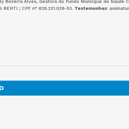
ly Bezerra Alves, Gestora do Fundo Municipal de Saúde C
 BERTI ; CPF n° 828.231.039-53.
Testemunhas
: assinat
O