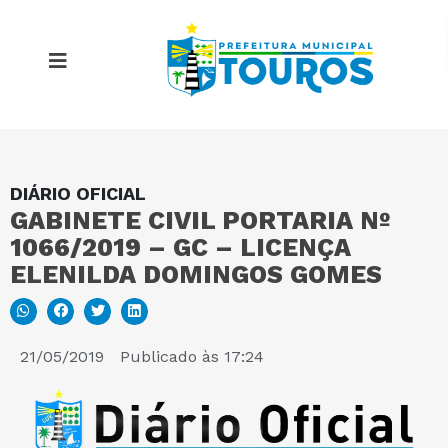
DIÁRIO OFICIAL
MAPA DO SITE
GABINETE CIVIL PORTARIA Nº
1066/2019 – GC – LICENÇA
PORTAL DA TRANSPARÊNCIA
ELENILDA DOMINGOS GOMES
E-SIC
21/05/2019
Publicado às
17:24
PERGUNTAS FREQUENTES