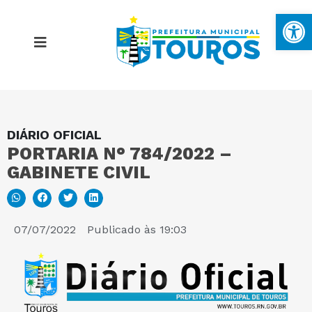
Ba
DIÁRIO OFICIAL
MAPA DO SITE
PORTARIA N° 784/2022 –
GABINETE CIVIL
PORTAL DA TRANSPARÊNCIA
E-SIC
07/07/2022
Publicado às
19:03
PERGUNTAS FREQUENTES