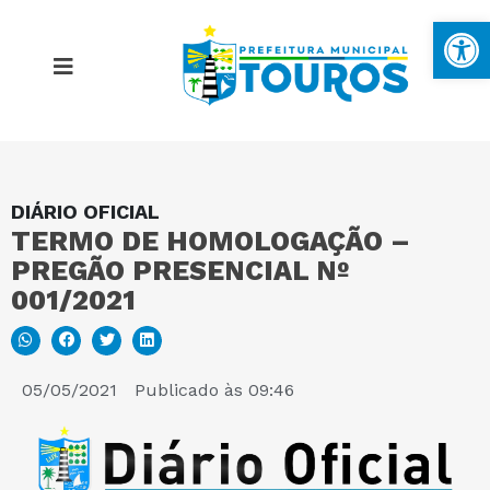
Ba
DIÁRIO OFICIAL
MAPA DO SITE
TERMO DE HOMOLOGAÇÃO –
PREGÃO PRESENCIAL Nº
PORTAL DA TRANSPARÊNCIA
001/2021
E-SIC
05/05/2021
Publicado às
09:46
PERGUNTAS FREQUENTES