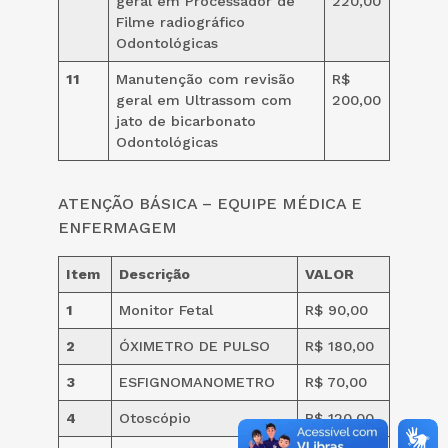
geral em Processador de
220,00
Filme radiográfico
Odontológicas
11
Manutenção com revisão
R$
geral em Ultrassom com
200,00
jato de bicarbonato
Odontológicas
ATENÇÃO BÁSICA – EQUIPE MÉDICA E
ENFERMAGEM
Item
Descrição
VALOR
1
Monitor Fetal
R$ 90,00
2
ÓXIMETRO DE PULSO
R$ 180,00
3
ESFIGNOMANOMETRO
R$ 70,00
4
Otoscópio
R$ 120,00